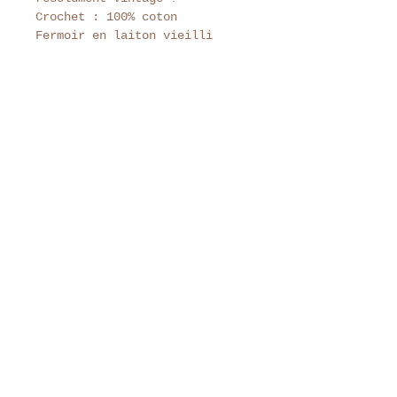
Crochet : 100% coton
Fermoir en laiton vieilli
Dimensions
Largeur du fermoir : 8,5 cm
Hauteur du porte-monnaie :
environ 8 cm
Tenez-vous au courant de
toute l'actu Tante Colette
S'abonner
Tante Colette