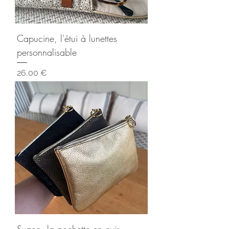
Capucine, l'étui à lunettes
personnalisable
Prix
26,00 €
Suzon, la pochette en cuir