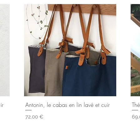
ir
Antonin, le cabas en lin lavé et cuir
Thé
Aperçu rapide
Prix
Pri
72,00 €
69