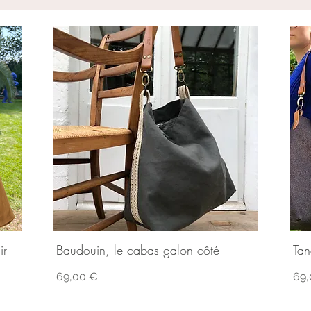
ir
Baudouin, le cabas galon côté
Tan
Aperçu rapide
Prix
Pri
69,00 €
69