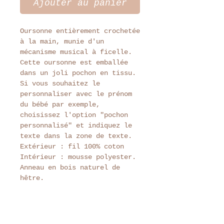
Ajouter au panier
Oursonne entièrement crochetée
à la main, munie d'un
mécanisme musical à ficelle.
Cette oursonne est emballée
dans un joli pochon en tissu.
Si vous souhaitez le
personnaliser avec le prénom
du bébé par exemple,
choisissez l'option "pochon
personnalisé" et indiquez le
texte dans la zone de texte.
Extérieur : fil 100% coton
Intérieur : mousse polyester.
Anneau en bois naturel de
hêtre.
Lavage à la main à l'aide d'un
chiffon humide.
Cette oursonne reste un objet
de décoration.