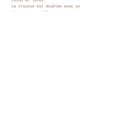
coton et lurex.
La trousse est doublée avec un
tissu imperméable et est munie
de poches intérieures.
Tenez-vous au courant de
toute l'actu Tante Colette
S'abonner
Tante Colette
+33 6 60 57 81 59
Contacter Tante Co