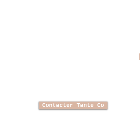
us au courant de toute l'actu Tante
Tante Colette
+33 6 60 57 81 59
Contacter Tante Co